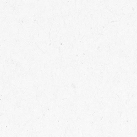
舊屋翻新
Pre-Construction Customization Planning
客變規劃
Commercial Space Design
商業空間
Renovation Engineering
裝潢工程