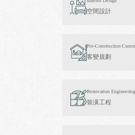
Interior Design
空間設計
Pre-Construction Custo
客變規劃
Renovation Engineerin
裝潢工程