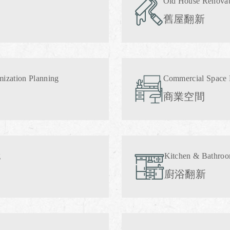
Old House Renovat
舊屋翻新
mization Planning
Commercial Space 
商業空間
g
Kitchen & Bathro
廚浴翻新