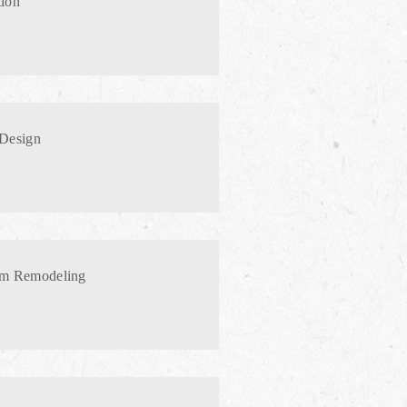
ion
Design
om Remodeling