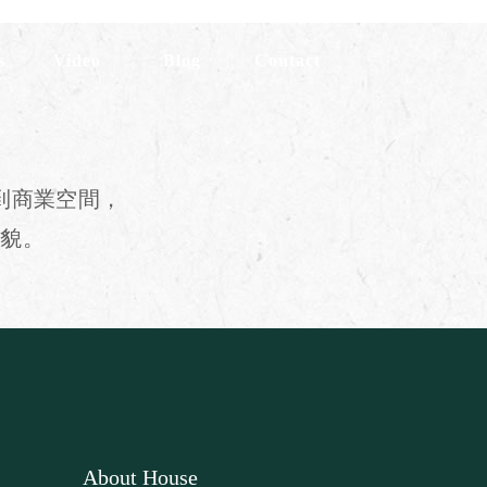
s
Video
Blog
Contact
示
昊室開箱
昊室專欄
聯絡我們
到商業空間，
樣貌。
About House